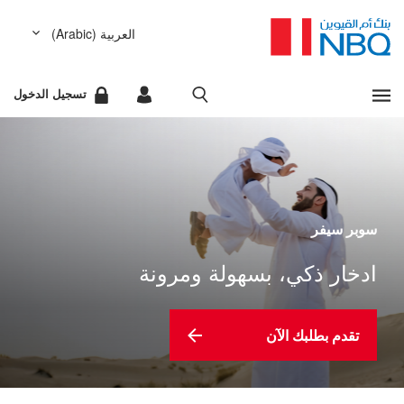
العربية (Arabic)
مشاهدة كل النتائج
English (الإنجليزية)
تسجيل الدخول
عفواً، لا يوجد أي شيء مطابق لمعايير البحث التي أدخلتها.
الخدمات المصرفية للشركات
عذراً، لقد حدث خطأ أثناء تحضير نتائج البحث المطلوب. يرجى
الخدمات المصرفية للأفراد
إعادة المحاولة لاحقاً.
البحث السريع
سوبر سيفر
ادخار ذكي، بسهولة ومرونة
تقدم بطلبك الآن