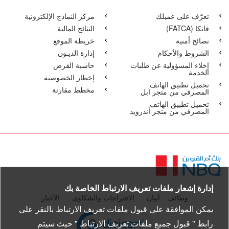
تعرّف على عميلك
مركز النماذج الإلكترونية
فاتكا‏‏ (FATCA)
النتائج المالية
نصائح أمنية
خريطة الموقع
الشروط والأحكام
إدارة الديـون
إخلاء المسؤولية عن طلبات
حاسبة القرض
الخدمة
إخطار الخصوصية
تحميل تطبيق الهاتف
مخطط مقارنة
المصرفي من متجر ابل
تحميل تطبيق الهاتف
المصرفي من متجر أندرويد
الصفحة
الرئيسية
إدارة إشعار ملفات تعريف الارتباط الخاصة بك
وظائف
آيبان
الاقتراحات والشكاوى
الأخبار
يمكن الموافقة على قبول ملفات تعريف الارتباط بالنقر على
pen certificate verification popup
رابط " قبول جميع ملفات تعريف الارتباط " حيث سيتم