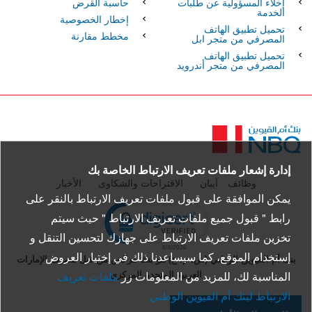
إخلاء المسؤولية عن طلبات
حاسبة القرض
الخدمة
إخطار الخصوصية
تحميل تطبيق الهاتف
مخطط مقارنة
المصرفي من متجر ابل
تحميل تطبيق الهاتف
المصرفي من متجر أندرويد
الصفحة
الرئيسية
إدارة إشعار ملفات تعريف الارتباط الخاصة بك
وظائف
آيبان
الاقتراحات والشكاوى
الأخبار
يمكن الموافقة على قبول ملفات تعريف الارتباط بالنقر على
pen certificate verification popup
رابط " قبول جميع ملفات تعريف الارتباط " حيث سيتم
تخزين ملفات تعريف الارتباط على جهازك لتحسين التنقل و
إستخدام الموقع، كما سيساعدنا ذلك في إختيار العروض
بنك أم القيوين الوطني (ش. م. ع) هو بنك مرخّص من قبل مصرف الإمارات
العربية المتحدة المركزي
المناسبة لك، للمزيد من المعلومات زر
ملفات تعريف
الارتباط لبنك أم القيوين الوطني