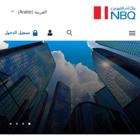
العربية (Arabic)
مشاهدة كل النتائج
English (الإنجليزية)
تسجيل الدخول
عفواً، لا يوجد أي شيء مطابق لمعايير البحث التي أدخلتها.
الخدمات المصرفية للشركات
عذراً، لقد حدث خطأ أثناء تحضير نتائج البحث المطلوب. يرجى
الخدمات المصرفية للأفراد
إعادة المحاولة لاحقاً.
البحث السريع