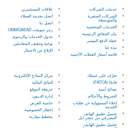
خدمات الشركات
علاقات المستثمرين
الشركات الصغيرة
اتصل بخدمة العملاء
والمتوسطة
اتصل بنا
الخدمات الشخصية
رمز سويفت UMMQAEAD
بيان الحقائق الرئيسية
جدول الخدمات والرسوم
خطة الدفع الميسر
توعية وتثقيف المتعاملين
نبذة عنا
الإبلاغ عن الاحتيال
قائمة أسعار العملات الأجنبية
تعرّف على عميلك
مركز النماذج الإلكترونية
فاتكا‏‏ (FATCA)
النتائج المالية
نصائح أمنية
خريطة الموقع
الشروط والأحكام
إدارة الديـون
إخلاء المسؤولية عن طلبات
حاسبة القرض
الخدمة
إخطار الخصوصية
تحميل تطبيق الهاتف
مخطط مقارنة
المصرفي من متجر ابل
تحميل تطبيق الهاتف