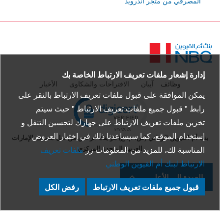
المصرفي من متجر أندرويد
الصفحة
الرئيسية
إدارة إشعار ملفات تعريف الارتباط الخاصة بك
وظائف
آيبان
الاقتراحات والشكاوى
الأخبار
يمكن الموافقة على قبول ملفات تعريف الارتباط بالنقر على
pen certificate verification popup
رابط " قبول جميع ملفات تعريف الارتباط " حيث سيتم
تخزين ملفات تعريف الارتباط على جهازك لتحسين التنقل و
إستخدام الموقع، كما سيساعدنا ذلك في إختيار العروض
بنك أم القيوين الوطني (ش. م. ع) هو بنك مرخّص من قبل مصرف الإمارات
العربية المتحدة المركزي
المناسبة لك، للمزيد من المعلومات زر
ملفات تعريف
الارتباط لبنك أم القيوين الوطني
العودة إلى الأعلى
قبول جميع ملفات تعريف الارتباط
رفض الكل