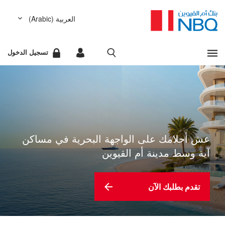
العربية (Arabic)
مشاهدة كل النتائج
English (الإنجليزية)
تسجيل الدخول
عفواً، لا يوجد أي شيء مطابق لمعايير البحث التي أدخلتها.
الخدمات المصرفية للشركات
عذراً، لقد حدث خطأ أثناء تحضير نتائج البحث المطلوب. يرجى
الخدمات المصرفية للأفراد
إعادة المحاولة لاحقاً.
البحث السريع
عش أحلامك على الواجهة البحرية في مساكن
آية وسط مدينة أم القيوين
تقدم بطلبك الآن