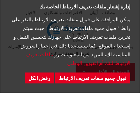
الرئيسية
إدارة إشعار ملفات تعريف الارتباط الخاصة بك
وظائف
آيبان
الاقتراحات والشكاوى
الأخبار
يمكن الموافقة على قبول ملفات تعريف الارتباط بالنقر على
pen certificate verification popup
رابط " قبول جميع ملفات تعريف الارتباط " حيث سيتم
تخزين ملفات تعريف الارتباط على جهازك لتحسين التنقل و
إستخدام الموقع، كما سيساعدنا ذلك في إختيار العروض
بنك أم القيوين الوطني (ش. م. ع) هو بنك مرخّص من قبل مصرف الإمارات
العربية المتحدة المركزي
المناسبة لك، للمزيد من المعلومات زر
ملفات تعريف
الارتباط لبنك أم القيوين الوطني
العودة إلى الأعلى
قبول جميع ملفات تعريف الارتباط
رفض الكل