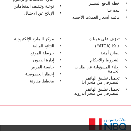
خطة الدفع الميسر
توعية وتثقيف المتعاملين
نبذة عنا
الإبلاغ عن الاحتيال
قائمة أسعار العملات الأجنبية
تعرّف على عميلك
مركز النماذج الإلكترونية
فاتكا‏‏ (FATCA)
النتائج المالية
نصائح أمنية
خريطة الموقع
الشروط والأحكام
إدارة الديـون
إخلاء المسؤولية عن طلبات
حاسبة القرض
الخدمة
إخطار الخصوصية
تحميل تطبيق الهاتف
مخطط مقارنة
المصرفي من متجر ابل
تحميل تطبيق الهاتف
المصرفي من متجر أندرويد
الصفحة