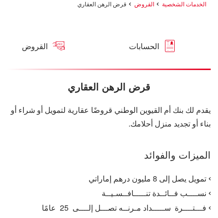
الخدمات الشخصية
القروض
قرض الرهن العقاري
الحسابات
القروض
قرض الرهن العقاري
يقدم لك بنك أم القيوين الوطني قروضًا عقارية لتمويل أو شراء أو
بناء أو تجديد منزل أحلامك.
الميزات والفوائد
تمويل يصل إلى 8 مليون درهم إماراتي
نســــب فــائــدة تنـــــافــسـيــة
فـــتــــرة ســـــداد مـرنــه تصـــل إلــــى 25 عامًا