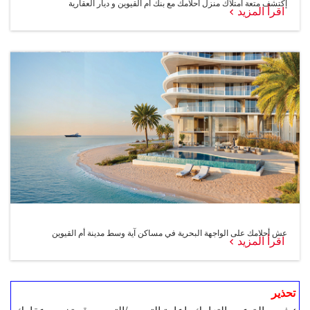
إكتشف متعة امتلاك منزل أحلامك مع بنك أم القيوين و ديار العقارية
اقرأ المزيد
عش أحلامك على الواجهة البحرية في مساكن آية وسط مدينة أم القيوين
اقرأ المزيد
تحذير