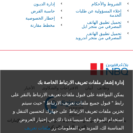
الشروط والأحكام
إدارة الديـون
إخلاء المسؤولية عن طلبات
حاسبة القرض
الخدمة
إخطار الخصوصية
تحميل تطبيق الهاتف
مخطط مقارنة
المصرفي من متجر ابل
تحميل تطبيق الهاتف
المصرفي من متجر أندرويد
الصفحة
الرئيسية
إدارة إشعار ملفات تعريف الارتباط الخاصة بك
وظائف
آيبان
الاقتراحات والشكاوى
الأخبار
يمكن الموافقة على قبول ملفات تعريف الارتباط بالنقر على
pen certificate verification popup
رابط " قبول جميع ملفات تعريف الارتباط " حيث سيتم
تخزين ملفات تعريف الارتباط على جهازك لتحسين التنقل و
إستخدام الموقع، كما سيساعدنا ذلك في إختيار العروض
بنك أم القيوين الوطني (ش. م. ع) هو بنك مرخّص من قبل مصرف الإمارات
العربية المتحدة المركزي
المناسبة لك، للمزيد من المعلومات زر
ملفات تعريف