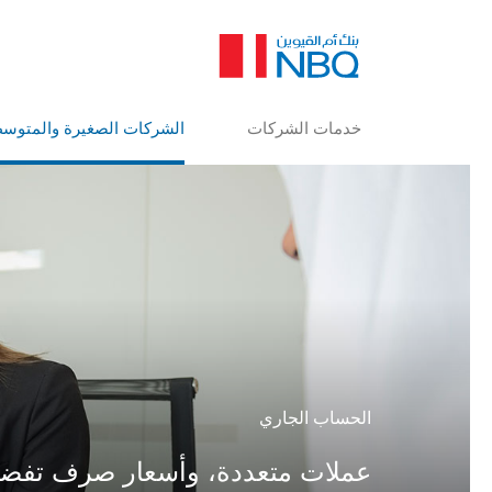
المتاجرة بالعملات
عفواً، 
الأجنبية وخدمات الخزينة
خدمات تمويل التجارة
عذراً، 
الخدمات المصرفية
مشاهدة كل النتائج
للمؤسسات
خدمات الشركات
الشركات الصغيرة والمتوس
البح
عفواً، لا يوجد أي شيء م
عذراً، لقد حدث خطأ أثن
المحاولة لاحقاً.
البحث السريع
الحساب الجاري
عملات متعددة، وأسعار صرف تفضي