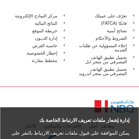
تعرّف على عميلك
مركز النماذج الإلكترونية
فاتكا‏‏ (FATCA)
النتائج المالية
نصائح أمنية
خريطة الموقع
الشروط والأحكام
إدارة الديـون
إخلاء المسؤولية عن طلبات
حاسبة القرض
الخدمة
إخطار الخصوصية
تحميل تطبيق الهاتف
مخطط مقارنة
المصرفي من متجر ابل
تحميل تطبيق الهاتف
المصرفي من متجر أندرويد
الصفحة
الرئيسية
إدارة إشعار ملفات تعريف الارتباط الخاصة بك
وظائف
آيبان
الاقتراحات والشكاوى
الأخبار
يمكن الموافقة على قبول ملفات تعريف الارتباط بالنقر على
pen certificate verification popup