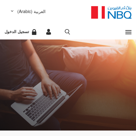
العربية (Arabic)
مشاهدة كل النتائج
English (الإنجليزية)
تسجيل الدخول
عفواً، لا يوجد أي شيء مطابق لمعايير البحث التي أدخلتها.
الخدمات المصرفية للشركات
عذراً، لقد حدث خطأ أثناء تحضير نتائج البحث المطلوب. يرجى
الخدمات المصرفية للأفراد
إعادة المحاولة لاحقاً.
البحث السريع