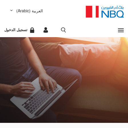
العربية (Arabic)
مشاهدة كل النتائج
English (الإنجليزية)
تسجيل الدخول
عفواً، لا يوجد أي شيء مطابق لمعايير البحث التي أدخلتها.
الخدمات المصرفية للشركات
عذراً، لقد حدث خطأ أثناء تحضير نتائج البحث المطلوب. يرجى
الخدمات المصرفية للأفراد
إعادة المحاولة لاحقاً.
البحث السريع