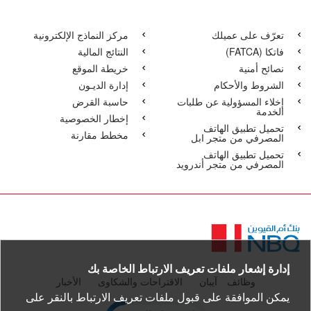
تعرّف على عميلك
مركز النماذج الإلكترونية
فاتكا‏‏ (FATCA)
النتائج المالية
نصائح أمنية
خريطة الموقع
الشروط والأحكام
إدارة الديـون
إخلاء المسؤولية عن طلبات
حاسبة القرض
الخدمة
إخطار الخصوصية
تحميل تطبيق الهاتف
مخطط مقارنة
المصرفي من متجر ابل
تحميل تطبيق الهاتف
المصرفي من متجر أندرويد
الصفحة
الرئيسية
إدارة إشعار ملفات تعريف الارتباط الخاصة بك
وظائف
آيبان
الاقتراحات والشكاوى
الأخبار
يمكن الموافقة على قبول ملفات تعريف الارتباط بالنقر على
pen certificate verification popup