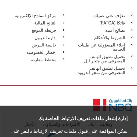
تعرّف على عميلك
مركز النماذج الإلكترونية
فاتكا‏‏ (FATCA)
النتائج المالية
نصائح أمنية
خريطة الموقع
الشروط والأحكام
إدارة الديـون
إخلاء المسؤولية عن طلبات
حاسبة القرض
الخدمة
إخطار الخصوصية
تحميل تطبيق الهاتف
مخطط مقارنة
المصرفي من متجر ابل
تحميل تطبيق الهاتف
المصرفي من متجر أندرويد
الصفحة
الرئيسية
إدارة إشعار ملفات تعريف الارتباط الخاصة بك
وظائف
آيبان
الاقتراحات والشكاوى
الأخبار
يمكن الموافقة على قبول ملفات تعريف الارتباط بالنقر على
pen certificate verification popup